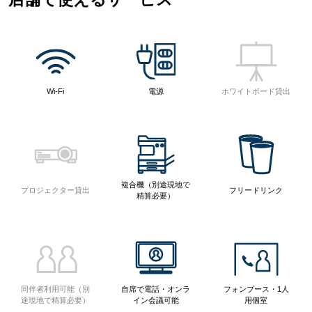
Wi-Fi
電源
ホワイトボード貸出
複合機（別途現地で
プロジェクター貸出
フリードリンク
精算必要）
同伴者利用可能（別
自席で電話・オンラ
フォンブース・1人
途現地で精算必要）
イン会議可能
用個室