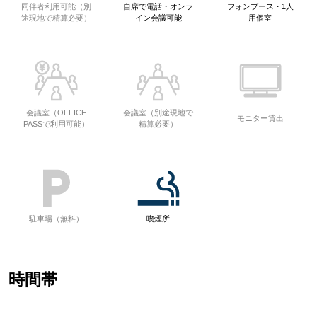
同伴者利用可能（別
自席で電話・オンラ
フォンブース・1人
途現地で精算必要）
イン会議可能
用個室
会議室（OFFICE
会議室（別途現地で
モニター貸出
PASSで利用可能）
精算必要）
駐車場（無料）
喫煙所
時間帯