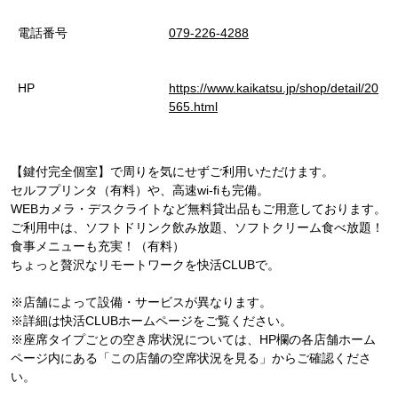
電話番号
079-226-4288
HP
https://www.kaikatsu.jp/shop/detail/20
565.html
【鍵付完全個室】で周りを気にせずご利用いただけます。
セルフプリンタ（有料）や、高速wi-fiも完備。
WEBカメラ・デスクライトなど無料貸出品もご用意しております。
ご利用中は、ソフトドリンク飲み放題、ソフトクリーム食べ放題！
食事メニューも充実！（有料）
ちょっと贅沢なリモートワークを快活CLUBで。
※店舗によって設備・サービスが異なります。
※詳細は快活CLUBホームページをご覧ください。
※座席タイプごとの空き席状況については、HP欄の各店舗ホーム
ページ内にある「この店舗の空席状況を見る」からご確認くださ
い。