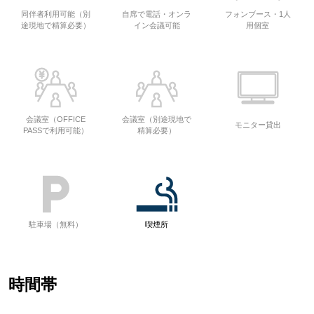
同伴者利用可能（別
自席で電話・オンラ
フォンブース・1人
途現地で精算必要）
イン会議可能
用個室
会議室（OFFICE
会議室（別途現地で
モニター貸出
PASSで利用可能）
精算必要）
駐車場（無料）
喫煙所
時間帯