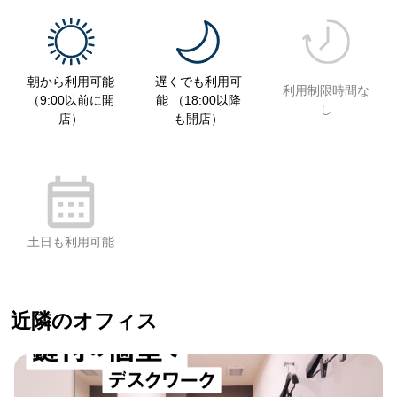
朝から利用可能
遅くでも利用可
利用制限時間な
（9:00以前に開
能 （18:00以降
し
店）
も開店）
土日も利用可能
近隣のオフィス