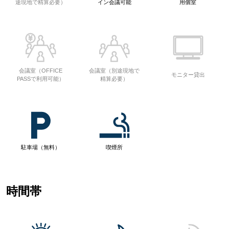
途現地で精算必要）
イン会議可能
用個室
会議室（OFFICE
会議室（別途現地で
モニター貸出
PASSで利用可能）
精算必要）
駐車場（無料）
喫煙所
時間帯