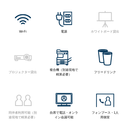
Wi-Fi
電源
ホワイトボード貸出
複合機（別途現地で
プロジェクター貸出
フリードリンク
精算必要）
同伴者利用可能（別
自席で電話・オンラ
フォンブース・1人
途現地で精算必要）
イン会議可能
用個室