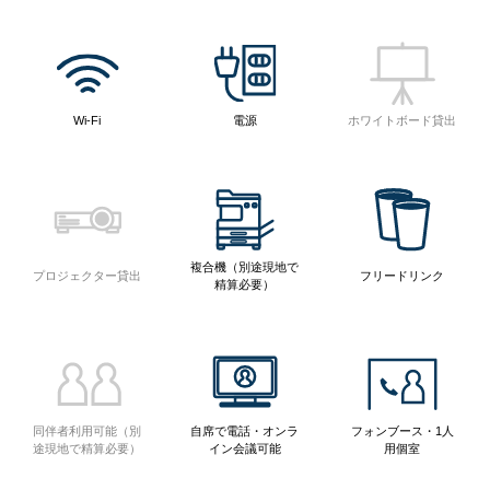
Wi-Fi
電源
ホワイトボード貸出
複合機（別途現地で
プロジェクター貸出
フリードリンク
精算必要）
同伴者利用可能（別
自席で電話・オンラ
フォンブース・1人
途現地で精算必要）
イン会議可能
用個室