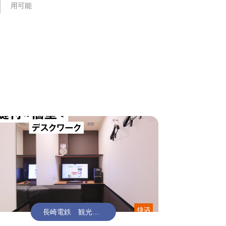
用可能
長崎電鉄 観光通
り駅