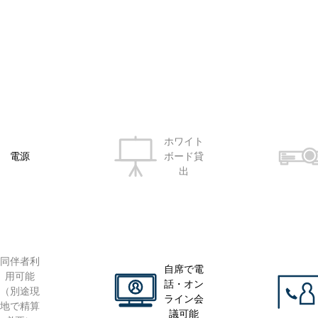
ホワイト
電源
ボード貸
出
同伴者利
自席で電
用可能
話・オン
（別途現
ライン会
地で精算
議可能