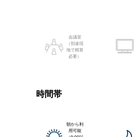
会議室
（別途現
地で精算
必要）
時間帯
朝から利
用可能