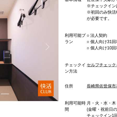
※チェックイン
※初回のみ快活
が必要です。
利用可能プ
○︎ 法人契約
ラン
○︎ 個人向け31
○︎ 個人向け1
チェックイ
セルフチェック
ン方法
住所
長崎県佐世保市
利用可能時
月・火・水・木 : 0:0
間
(金曜・祝前日
チェックイン1