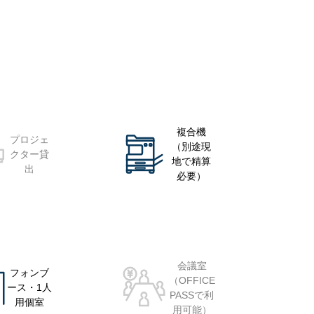
複合機
プロジェ
（別途現
クター貸
地で精算
出
必要）
会議室
フォンブ
（OFFICE
ース・1人
PASSで利
用個室
用可能）