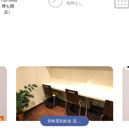
（18:00以
時間なし
降も開
店）
長崎電気軌道 茂里
町