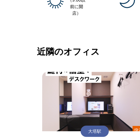
（9:00以
前に開
店）
近隣のオフィス
大塔駅