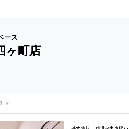
ペース
四ヶ町店
ヶ町店
基本情報
佐世保中央駅か