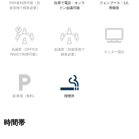
同伴者利用可能（別
自席で電話・オンラ
フォンブース・1人
途現地で精算必要）
イン会議可能
用個室
会議室（OFFICE
会議室（別途現地で
モニター貸出
PASSで利用可能）
精算必要）
駐車場（無料）
喫煙所
時間帯