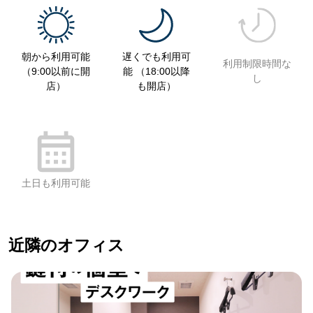
朝から利用可能
遅くでも利用可
利用制限時間な
（9:00以前に開
能 （18:00以降
し
店）
も開店）
土日も利用可能
近隣のオフィス