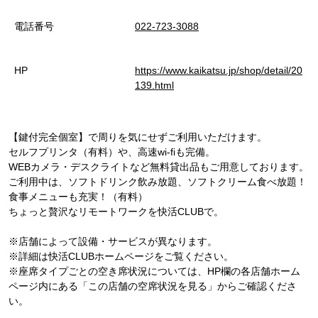
電話番号
022-723-3088
HP
https://www.kaikatsu.jp/shop/detail/20
139.html
【鍵付完全個室】で周りを気にせずご利用いただけます。
セルフプリンタ（有料）や、高速wi-fiも完備。
WEBカメラ・デスクライトなど無料貸出品もご用意しております。
ご利用中は、ソフトドリンク飲み放題、ソフトクリーム食べ放題！
食事メニューも充実！（有料）
ちょっと贅沢なリモートワークを快活CLUBで。
※店舗によって設備・サービスが異なります。
※詳細は快活CLUBホームページをご覧ください。
※座席タイプごとの空き席状況については、HP欄の各店舗ホーム
ページ内にある「この店舗の空席状況を見る」からご確認くださ
い。