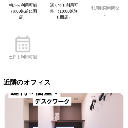
朝から利用可能
遅くでも利用可
利用制限時間な
（9:00以前に開
能 （18:00以降
し
店）
も開店）
土日も利用可能
近隣のオフィス