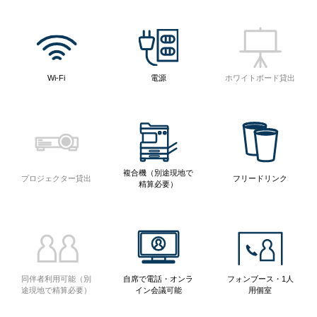
Wi-Fi
電源
ホワイトボード貸出
複合機（別途現地で
プロジェクター貸出
フリードリンク
精算必要）
同伴者利用可能（別
自席で電話・オンラ
フォンブース・1人
途現地で精算必要）
イン会議可能
用個室