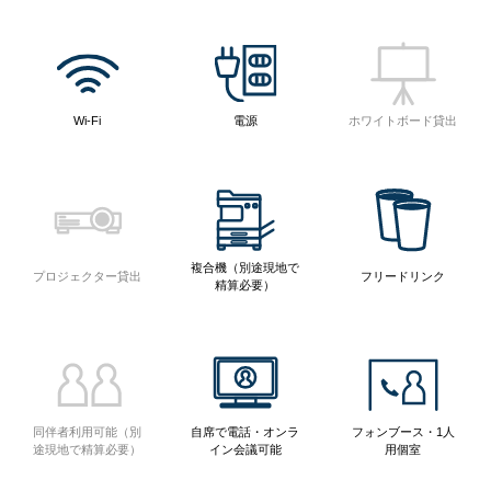
Wi-Fi
電源
ホワイトボード貸出
複合機（別途現地で
プロジェクター貸出
フリードリンク
精算必要）
同伴者利用可能（別
自席で電話・オンラ
フォンブース・1人
途現地で精算必要）
イン会議可能
用個室