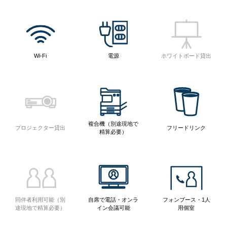
Wi-Fi
電源
ホワイトボード貸出
複合機（別途現地で
プロジェクター貸出
フリードリンク
精算必要）
同伴者利用可能（別
自席で電話・オンラ
フォンブース・1人
途現地で精算必要）
イン会議可能
用個室