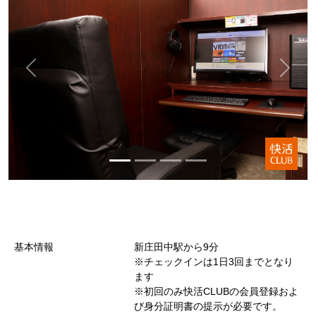
基本情報
新庄田中駅から9分
※チェックインは1日3回までとなり
ます
※初回のみ快活CLUBの会員登録およ
び身分証明書の提示が必要です。