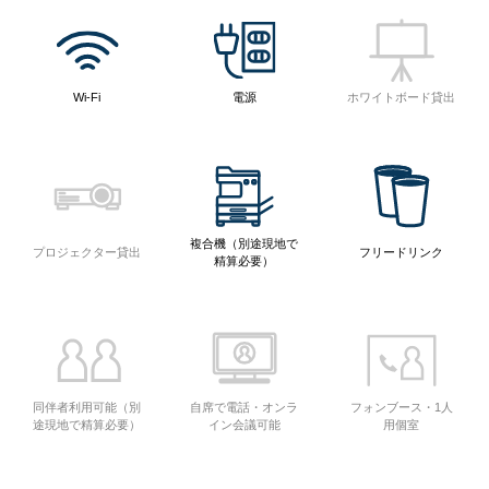
Wi-Fi
電源
ホワイトボード貸出
複合機（別途現地で
プロジェクター貸出
フリードリンク
精算必要）
同伴者利用可能（別
自席で電話・オンラ
フォンブース・1人
途現地で精算必要）
イン会議可能
用個室