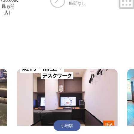
（18:00以
時間なし
降も開
店）
小岩駅