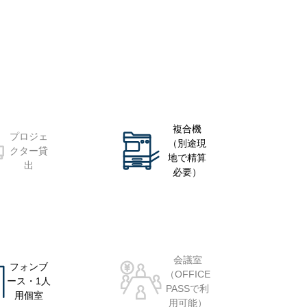
複合機
プロジェ
（別途現
クター貸
地で精算
出
必要）
会議室
フォンブ
（OFFICE
ース・1人
PASSで利
用個室
用可能）