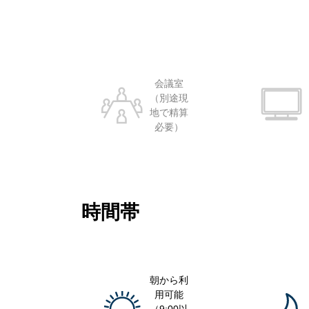
会議室
（別途現
地で精算
必要）
時間帯
朝から利
用可能