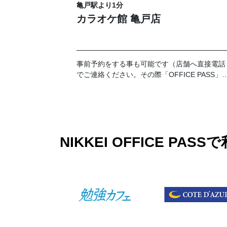
亀戸駅より1分
カラオケ館 亀戸店
事前予約をする事も可能です（店舗へ直接電話
でご連絡ください。その際「OFFICE PASS」
前予約でのご利用とお伝えください）。 なお
予約の時間が過ぎてご来店がない場合はキャン
セルとさせて頂きます。19時以降のご利用に関
しては別途延長料金が加算となります。延長料
金につきましては各店舗フロントにてお伺いお
願い致します。
NIKKEI OFFICE 