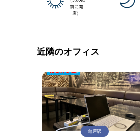
（9:00以
前に開
店）
近隣のオフィス
亀戸駅