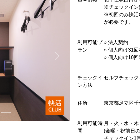
※チェックイン
※初回のみ快活
が必要です。
利用可能プ
○︎ 法人契約
ラン
○︎ 個人向け31
○︎ 個人向け1
チェックイ
セルフチェック
ン方法
住所
東京都足立区千
利用可能時
月・火・水・木 : 0:0
間
(金曜・祝前日
チェックイン1