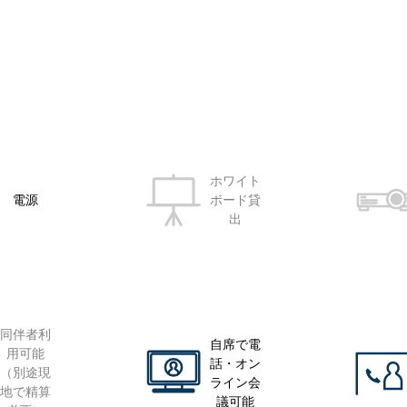
ホワイト
電源
ボード貸
出
同伴者利
自席で電
用可能
話・オン
（別途現
ライン会
地で精算
議可能