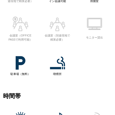
途現地で精算必要）
イン会議可能
用個室
会議室（OFFICE
会議室（別途現地で
モニター貸出
PASSで利用可能）
精算必要）
駐車場（無料）
喫煙所
時間帯