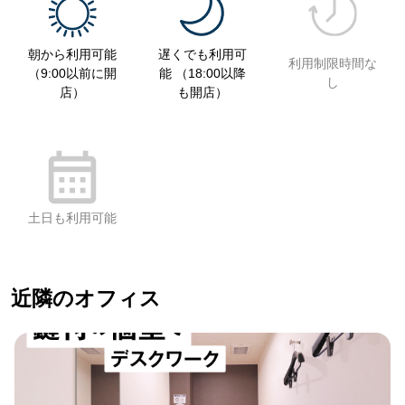
朝から利用可能
遅くでも利用可
利用制限時間な
（9:00以前に開
能 （18:00以降
し
店）
も開店）
土日も利用可能
近隣のオフィス