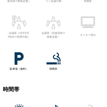
途現地で精算必要）
イン会議可能
用個室
会議室（OFFICE
会議室（別途現地で
モニター貸出
PASSで利用可能）
精算必要）
駐車場（無料）
喫煙所
時間帯