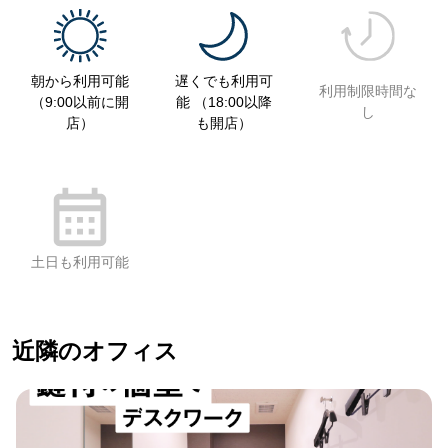
朝から利用可能
遅くでも利用可
利用制限時間な
（9:00以前に開
能 （18:00以降
し
店）
も開店）
土日も利用可能
近隣のオフィス