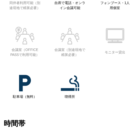
同伴者利用可能（別
自席で電話・オンラ
フォンブース・1人
途現地で精算必要）
イン会議可能
用個室
会議室（OFFICE
会議室（別途現地で
モニター貸出
PASSで利用可能）
精算必要）
駐車場（無料）
喫煙所
時間帯