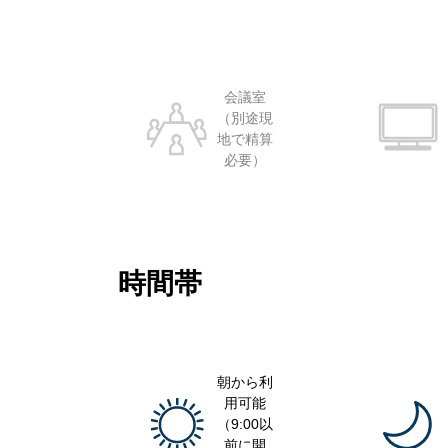
会議室
（別途現
地で精算
必要）
時間帯
朝から利
用可能
（9:00以
前に開