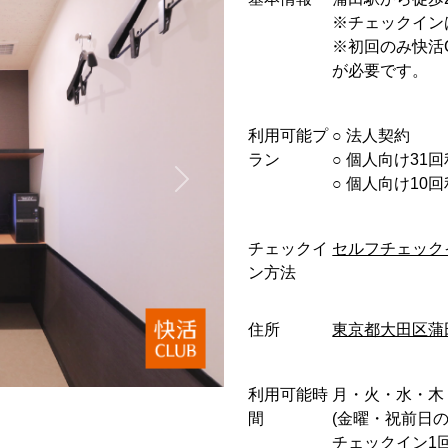
※チェックイン
※初回のみ快活
が必要です。
利用可能プ
○︎ 法人契約
ラン
○︎ 個人向け31
○︎ 個人向け1
チェックイ
セルフチェック
ン方法
住所
東京都大田区蒲
利用可能時
月・火・水・木 : 0:0
間
(金曜・祝前日
チェックイン1