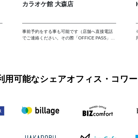
カラオケ館 大森店
事前予約をする事も可能です（店舗へ直接電話
でご連絡ください。その際「OFFICE PASS」事
前予約でのご利用とお伝えください）。 なお、
予約の時間が過ぎてご来店がない場合はキャン
セルとさせて頂きます。19時以降のご利用に関
しては別途延長料金が加算となります。延長料
金につきましては各店舗フロントにてお伺いお
願い致します。
PASSで利用可能なシェアオフィス・コ