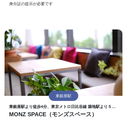
身分証の提示が必要です
東銀座駅
東銀座駅より徒歩4分、東京メトロ日比谷線 築地駅より５
分、都営大江戸線 築地市場駅から徒歩5分
MONZ SPACE（モンズスペース）