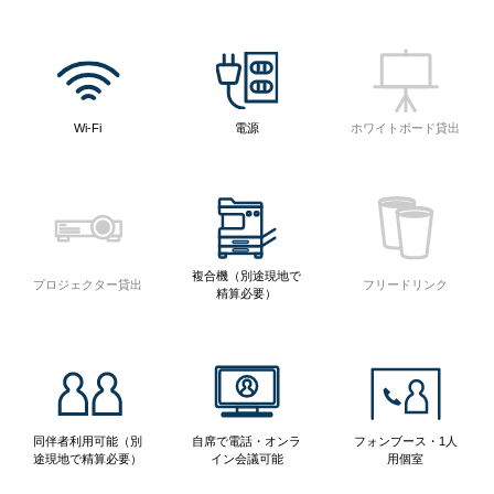
Wi-Fi
電源
ホワイトボード貸出
複合機（別途現地で
プロジェクター貸出
フリードリンク
精算必要）
同伴者利用可能（別
自席で電話・オンラ
フォンブース・1人
途現地で精算必要）
イン会議可能
用個室