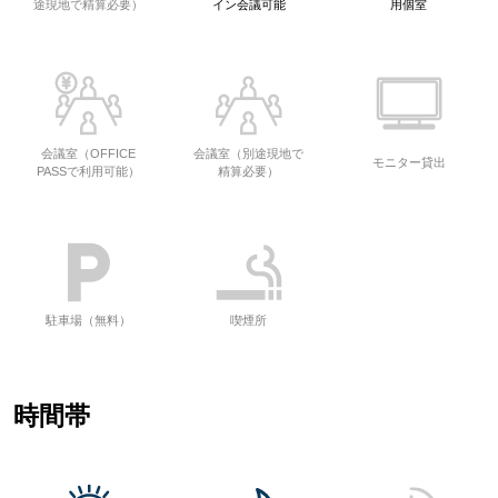
途現地で精算必要）
イン会議可能
用個室
会議室（OFFICE
会議室（別途現地で
モニター貸出
PASSで利用可能）
精算必要）
駐車場（無料）
喫煙所
時間帯