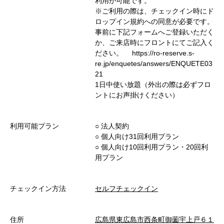
利用が可能です。
※ご利用の際は、チェックイン時にド
ロップイン規約への同意が必要です。
事前に下記フォームへご登録いただく
か、ご来店時にフロントにてご記入く
ださい。 https://ro-reserve.s-
re.jp/enquetes/answers/ENQUETE03
21
1日中使い放題（外出の際は必ずフロ
ントにお声掛けください）
利用可能プラン
○︎ 法人契約
○︎ 個人向け31回利用プラン
○︎ 個人向け10回利用プラン・20回利
用プラン
チェックイン方法
セルフチェックイン
住所
広島県東広島市西条町御薗宇上戸６１