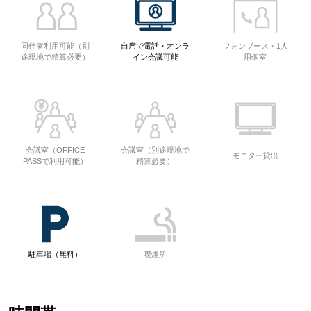
同伴者利用可能（別
自席で電話・オンラ
フォンブース・1人
途現地で精算必要）
イン会議可能
用個室
会議室（OFFICE
会議室（別途現地で
モニター貸出
PASSで利用可能）
精算必要）
駐車場（無料）
喫煙所