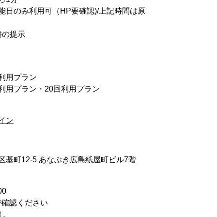
能日のみ利用可（HP要確認)/上記時間は原
書の提示
回利用プラン
0回利用プラン・20回利用プラン
イン
基町12-5 あなぶき広島紙屋町ビル7階
00
で確認ください
し