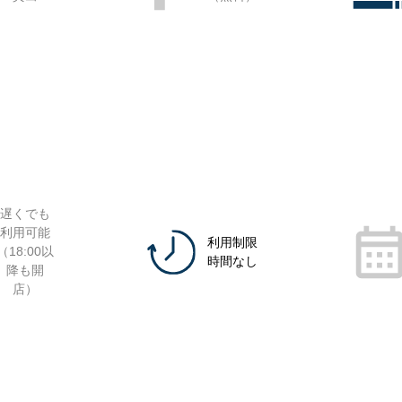
遅くでも
利用可能
利用制限
（18:00以
時間なし
降も開
店）