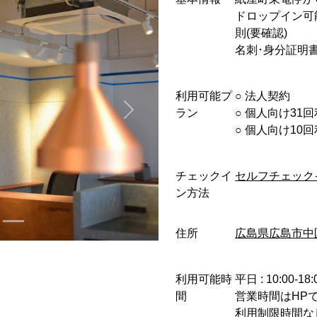
ドロップイン可
則(要確認)
名刺･身分証明
利用可能プ
○︎ 法人契約
ラン
○︎ 個人向け31
○︎ 個人向け1
チェックイ
セルフチェック
ン方法
住所
広島県広島市中区
利用可能時
平日 : 10:00-18:
間
営業時間はHP
利用制限時間な