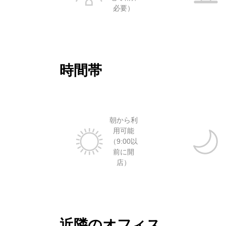
必要）
時間帯
朝から利
用可能
（9:00以
前に開
店）
近隣のオフィス