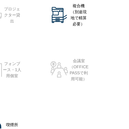
複合機
プロジェ
（別途現
クター貸
地で精算
出
必要）
会議室
フォンブ
（OFFICE
ース・1人
PASSで利
用個室
用可能）
喫煙所