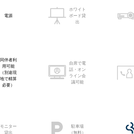
ホワイト
電源
ボード貸
出
同伴者利
自席で電
用可能
話・オン
（別途現
ライン会
地で精算
議可能
必要）
モニター
駐車場
貸出
（無料）