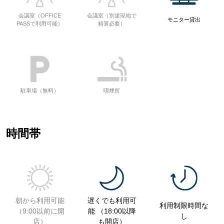
会議室（OFFICE
会議室（別途現地で
モニター貸出
PASSで利用可能）
精算必要）
駐車場（無料）
喫煙所
時間帯
朝から利用可能
遅くでも利用可
利用制限時間な
（9:00以前に開
能 （18:00以降
し
店）
も開店）