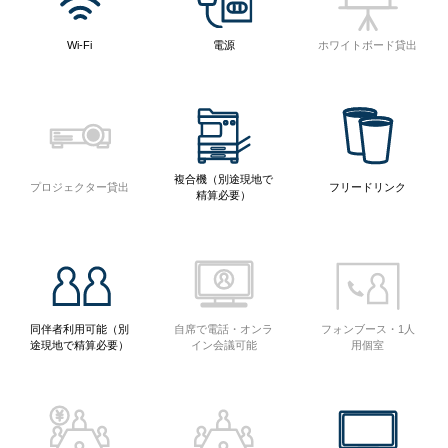
Wi-Fi
電源
ホワイトボード貸出
複合機（別途現地で
プロジェクター貸出
フリードリンク
精算必要）
同伴者利用可能（別
自席で電話・オンラ
フォンブース・1人
途現地で精算必要）
イン会議可能
用個室