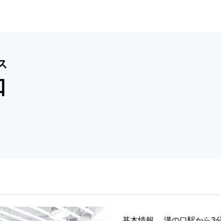
ス
口
基本情報
溝の口駅から3