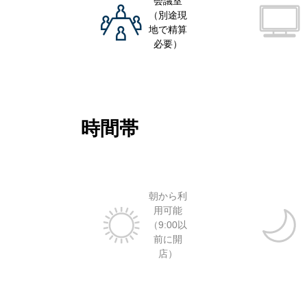
会議室
（別途現
地で精算
必要）
時間帯
朝から利
用可能
（9:00以
前に開
店）