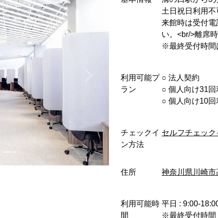
土日祝日利用不
来館時は受付電
い。<br/>
※最終受付時間は
利用可能プ
○︎ 法人契約
ラン
○︎ 個人向け31
○︎ 個人向け1
チェックイ
セルフチェック
ン方法
住所
神奈川県川崎市
利用可能時
平日 : 9:00-18:0
間
※最終受付時間 1