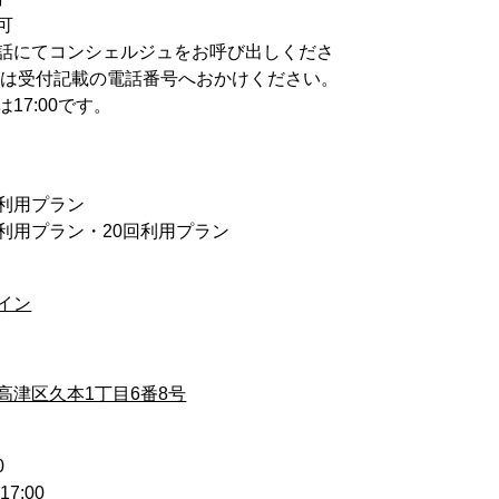
可
話にてコンシェルジュをお呼び出しくださ
離席時は受付記載の電話番号へおかけください。
17:00です。
回利用プラン
0回利用プラン・20回利用プラン
イン
高津区久本1丁目6番8号
0
7:00