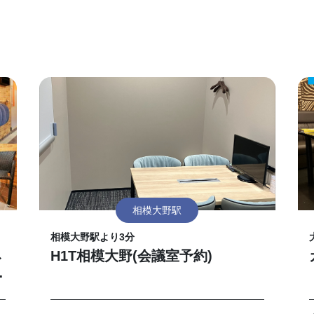
相模大野駅
相模大野駅より3分
ネ
H1T相模大野(会議室予約)
ス