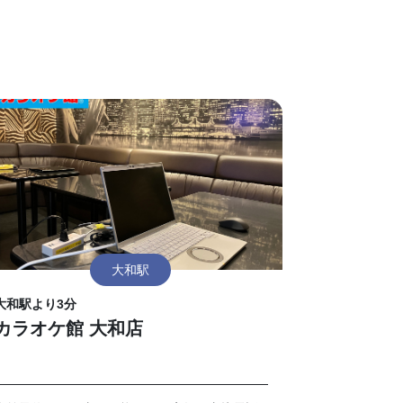
大和駅
大和駅より3分
カラオケ館 大和店