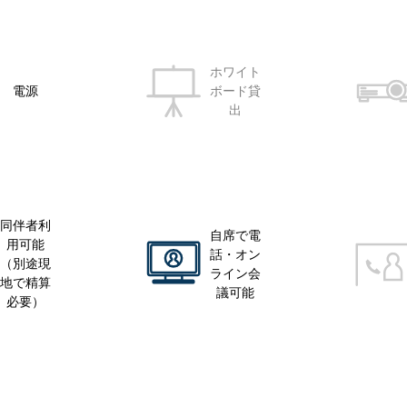
ホワイト
電源
ボード貸
出
同伴者利
自席で電
用可能
話・オン
（別途現
ライン会
地で精算
議可能
必要）