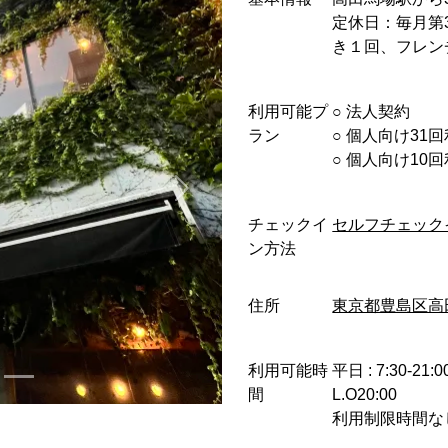
定休日：毎月第
き１回、フレン
利用可能プ
○︎ 法人契約
ラン
○︎ 個人向け31
○︎ 個人向け1
チェックイ
セルフチェック
ン方法
住所
東京都豊島区高
利用可能時
平日 : 7:30-21:
間
L.O20:00
利用制限時間な