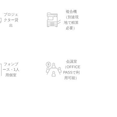
複合機
プロジェ
（別途現
クター貸
地で精算
出
必要）
会議室
フォンブ
（OFFICE
ース・1人
PASSで利
用個室
用可能）