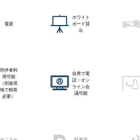
ホワイト
電源
ボード貸
出
同伴者利
自席で電
用可能
話・オン
（別途現
ライン会
地で精算
議可能
必要）
モニター
駐車場