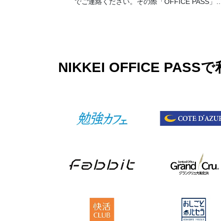
でご連絡ください。その際「OFFICE PASS」
前予約でのご利用とお伝えください）。 なお
予約の時間が過ぎてご来店がない場合はキャン
セルとさせて頂きます。19時以降のご利用に関
しては別途延長料金が加算となります。延長料
金につきましては各店舗フロントにてお伺いお
願い致します。
NIKKEI OFFICE 