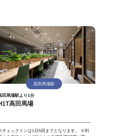
高田馬場駅
高田馬場駅より1分
H1T高田馬場
※チェックインは1日5回までとなります。 ※利