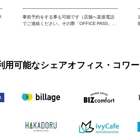
声
事前予約をする事も可能です（店舗へ直接電話
でご連絡ください。その際「OFFICE PASS」事
前予約でのご利用とお伝えください）。 なお、
予約の時間が過ぎてご来店がない場合はキャン
セルとさせて頂きます。19時以降のご利用に関
しては別途延長料金が加算となります。延長料
金につきましては各店舗フロントにてお伺いお
願い致します。
PASSで利用可能なシェアオフィス・コ