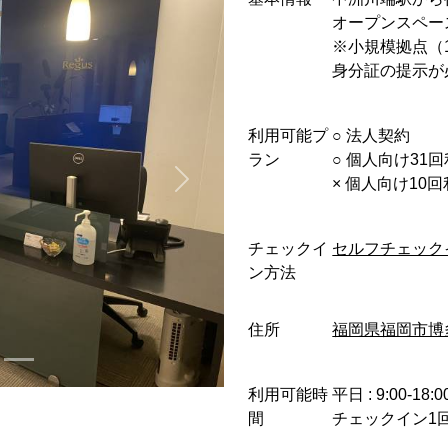
オープンスペー
※小規模拠点（
身分証の提示が
利用可能プ
○︎ 法人契約
ラン
○︎ 個人向け31
× 個人向け10
チェックイ
セルフチェック
ン方法
住所
福岡県福岡市博多区
利用可能時
平日 : 9:00-18:0
間
チェックイン1