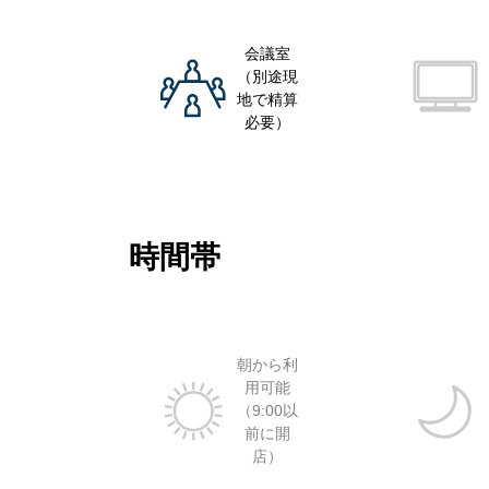
会議室
（別途現
地で精算
必要）
時間帯
朝から利
用可能
（9:00以
前に開
店）