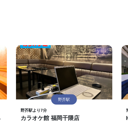
野芥駅
野芥駅より7分
ネ
カラオケ館 福岡干隈店