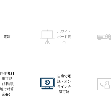
ホワイト
電源
ボード貸
出
同伴者利
自席で電
用可能
話・オン
（別途現
ライン会
地で精算
議可能
必要）