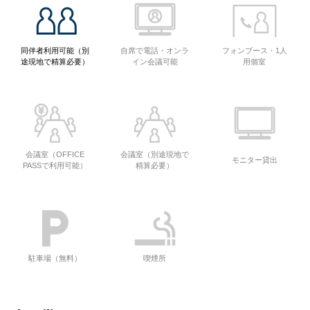
同伴者利用可能（別
自席で電話・オンラ
フォンブース・1人
途現地で精算必要）
イン会議可能
用個室
会議室（OFFICE
会議室（別途現地で
モニター貸出
PASSで利用可能）
精算必要）
駐車場（無料）
喫煙所