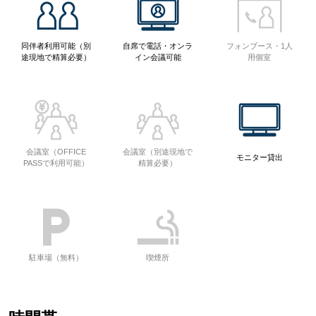
同伴者利用可能（別
自席で電話・オンラ
フォンブース・1人
途現地で精算必要）
イン会議可能
用個室
会議室（OFFICE
会議室（別途現地で
モニター貸出
PASSで利用可能）
精算必要）
駐車場（無料）
喫煙所