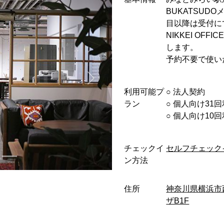
BUKATSUD
目以降は受付に
NIKKEI OF
します。
予約不要で使い
利用可能プ
○︎ 法人契約
ラン
○︎ 個人向け31
○︎ 個人向け1
チェックイ
セルフチェック
ン方法
住所
神奈川県横浜市西
ザB1F