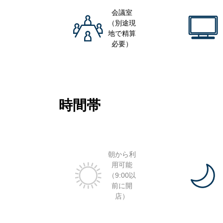
会議室
（別途現
地で精算
必要）
時間帯
朝から利
用可能
（9:00以
前に開
店）