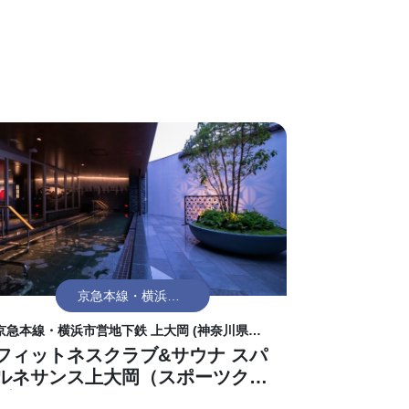
京急本線・横浜市
営地下鉄 上大岡
京急本線・横浜市営地下鉄 上大岡 (神奈川県横
(神奈川県横浜市港
浜市港南区)より7分
フィットネスクラブ&サウナ スパ
南区)
ルネサンス上大岡（スポーツクラ
ブ）