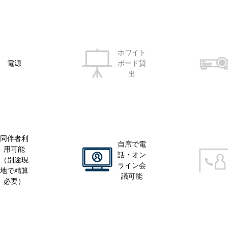
ホワイト
電源
ボード貸
出
同伴者利
自席で電
用可能
話・オン
（別途現
ライン会
地で精算
議可能
必要）