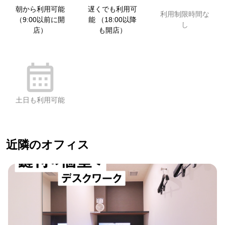
朝から利用可能
遅くでも利用可
利用制限時間な
（9:00以前に開
能 （18:00以降
し
店）
も開店）
土日も利用可能
近隣のオフィス