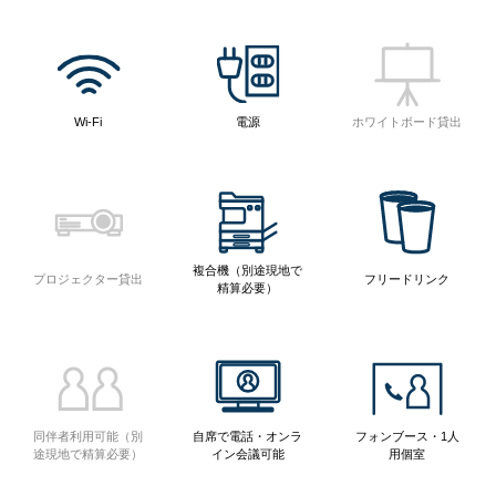
Wi-Fi
電源
ホワイトボード貸出
複合機（別途現地で
プロジェクター貸出
フリードリンク
精算必要）
同伴者利用可能（別
自席で電話・オンラ
フォンブース・1人
途現地で精算必要）
イン会議可能
用個室