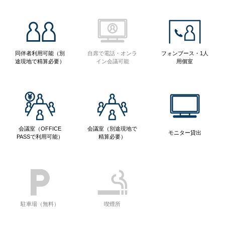
同伴者利用可能（別
自席で電話・オンラ
フォンブース・1人
途現地で精算必要）
イン会議可能
用個室
会議室（OFFICE
会議室（別途現地で
モニター貸出
PASSで利用可能）
精算必要）
駐車場（無料）
喫煙所