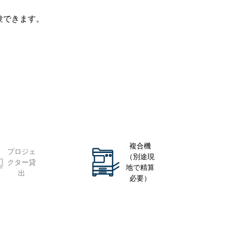
験できます。
複合機
プロジェ
（別途現
クター貸
地で精算
出
必要）