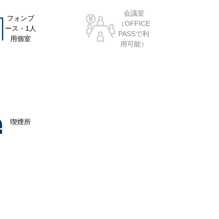
会議室
フォンブ
（OFFICE
ース・1人
PASSで利
用個室
用可能）
喫煙所