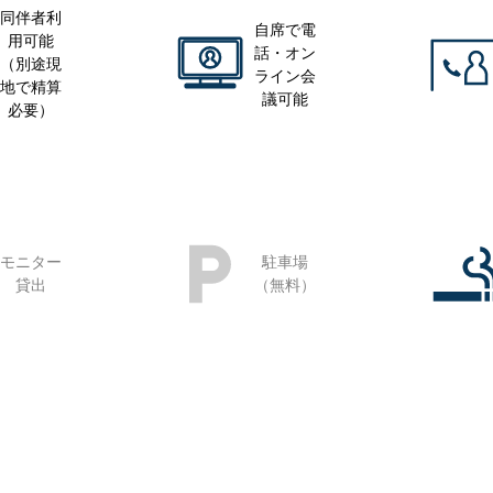
同伴者利
自席で電
用可能
話・オン
（別途現
ライン会
地で精算
議可能
必要）
モニター
駐車場
貸出
（無料）