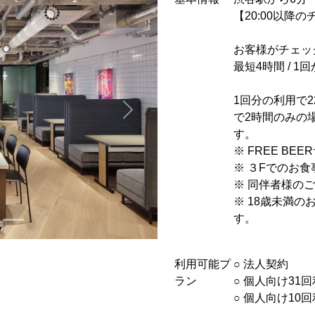
【20:00以降
お客様がチェッ
最短4時間 / 
1回分の利用で2
で2時間のみの場
す。
※ FREE B
※ ３Fでのお
※ 同伴者様の
※ 18歳未満
す。
利用可能プ
○︎ 法人契約
ラン
○︎ 個人向け31
○︎ 個人向け1