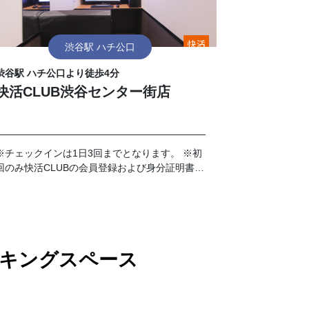
渋谷駅 ハチ公口
渋谷駅 ハチ公口より徒歩4分
快活CLUB渋谷センター街店
※チェックインは1日3回までとなります。 ※初
回のみ快活CLUBの会員登録および身分証明書の
提示が必要です。
ワーキングスペース