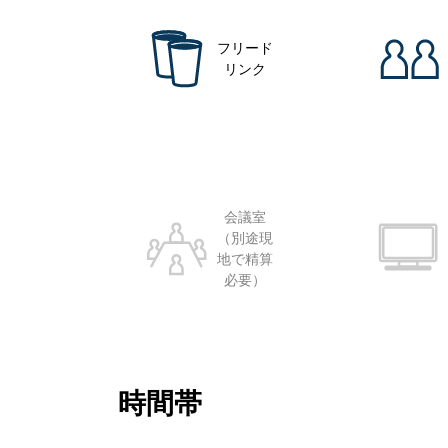
フリード
リンク
会議室
（別途現
地で精算
必要）
時間帯