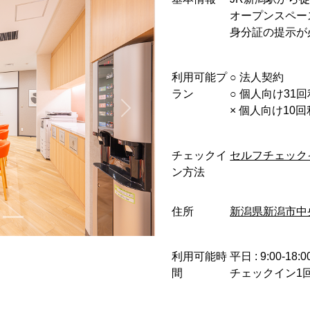
オープンスペー
身分証の提示が
利用可能プ
○︎ 法人契約
ラン
○︎ 個人向け31
× 個人向け10
チェックイ
セルフチェック
ン方法
住所
新潟県新潟市中央
利用可能時
平日 : 9:00-18:0
間
チェックイン1