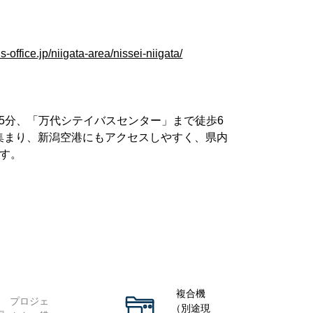
-office.jp/niigata-area/nissei-niigata/
5分、「万代シテイバスセンター」まで徒歩6
集まり、新潟空港にもアクセスしやすく、県内
す。
複合機
プロジェ
（別途現