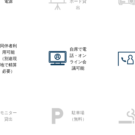
電源
ボード貸
出
同伴者利
自席で電
用可能
話・オン
（別途現
ライン会
地で精算
議可能
必要）
モニター
駐車場
貸出
（無料）