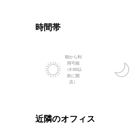
時間帯
朝から利
用可能
（9:00以
前に開
店）
近隣のオフィス