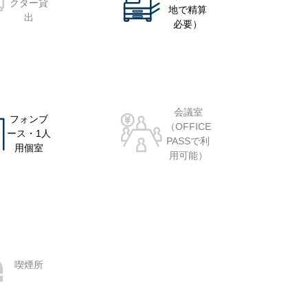
クター貸
地で精算
出
必要）
会議室
フォンブ
（OFFICE
ース・1人
PASSで利
用個室
用可能）
喫煙所