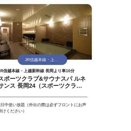
JR信越本線・上越
新幹線 長岡
JR信越本線・上越新幹線 長岡より車10分
スポーツクラブ&サウナスパ ルネ
サンス 長岡24（スポーツクラ
ブ）
1日中使い放題（外出の際は必ずフロントにお声
掛けください）