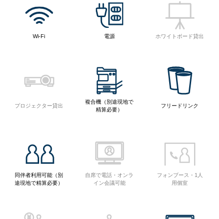
Wi-Fi
電源
ホワイトボード貸出
複合機（別途現地で
プロジェクター貸出
フリードリンク
精算必要）
同伴者利用可能（別
自席で電話・オンラ
フォンブース・1人
途現地で精算必要）
イン会議可能
用個室