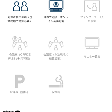
同伴者利用可能（別
自席で電話・オンラ
フォンブース・1人
途現地で精算必要）
イン会議可能
用個室
会議室（OFFICE
会議室（別途現地で
モニター貸出
PASSで利用可能）
精算必要）
駐車場（無料）
喫煙所