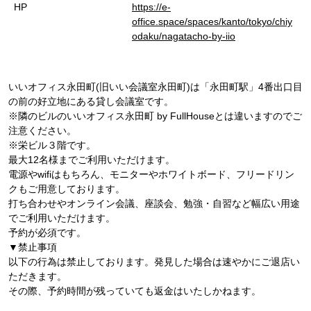
HP
https://e-
office.space/spaces/kanto/tokyo/chiy
odaku/nagatacho-by-iio
いいオフィス永田町(旧いい会議室永田町)は「永田町駅」4番出口目
の前の好立地にある貸し会議室です。
※隣のビルのいいオフィス永田町 by FullHouseとは違いますのでご
注意ください。
※栄ビル３階です。
最大12名様までご利用いただけます。
電源やwifiはもちろん、モニターやホワイトボード、フリードリン
クもご用意しております。
打ち合わせやオンライン会議、座談会、勉強・自習など幅広い用途
でご利用いただけます。
予約が必須です。
▼禁止事項
以下の行為は禁止しております。発見した場合は速やかにご退店い
ただきます。
その際、予約時間が残っていても返金はいたしかねます。