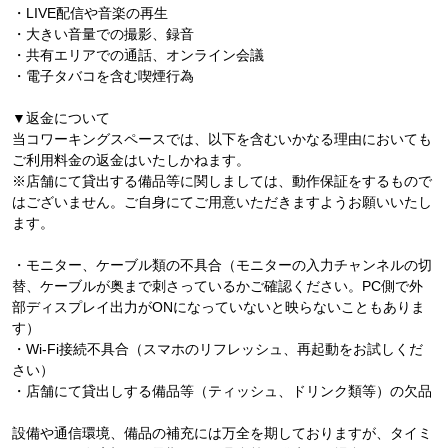
・LIVE配信や音楽の再生
・大きい音量での撮影、録音
・共有エリアでの通話、オンライン会議
・電子タバコを含む喫煙行為
▼返金について
当コワーキングスペースでは、以下を含むいかなる理由においても
ご利用料金の返金はいたしかねます。
※店舗にて貸出する備品等に関しましては、動作保証をするもので
はございません。ご自身にてご用意いただきますようお願いいたし
ます。
・モニター、ケーブル類の不具合（モニターの入力チャンネルの切
替、ケーブルが奥まで刺さっているかご確認ください。PC側で外
部ディスプレイ出力がONになっていないと映らないこともありま
す）
・Wi-Fi接続不具合（スマホのリフレッシュ、再起動をお試しくだ
さい）
・店舗にて貸出しする備品等（ティッシュ、ドリンク類等）の欠品
設備や通信環境、備品の補充には万全を期しておりますが、タイミ