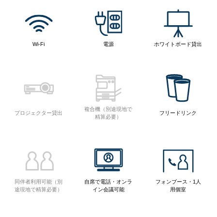
Wi-Fi
電源
ホワイトボード貸出
複合機（別途現地で
プロジェクター貸出
フリードリンク
精算必要）
同伴者利用可能（別
自席で電話・オンラ
フォンブース・1人
途現地で精算必要）
イン会議可能
用個室