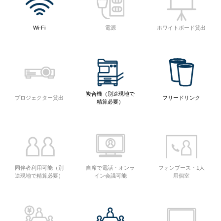
Wi-Fi
電源
ホワイトボード貸出
複合機（別途現地で
プロジェクター貸出
フリードリンク
精算必要）
同伴者利用可能（別
自席で電話・オンラ
フォンブース・1人
途現地で精算必要）
イン会議可能
用個室