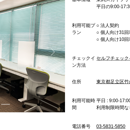
平日の9:00-
利用可能プ
○︎ 法人契約
ラン
○︎ 個人向け31
○︎ 個人向け1
チェックイ
セルフチェック
ン方法
住所
東京都足立区竹の塚
利用可能時
平日 : 9:00-17:0
間
利用制限時間な
電話番号
03-5831-5850