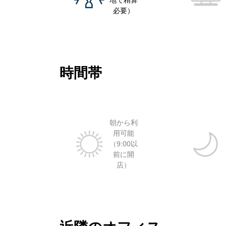
地で精算
必要）
時間帯
朝から利
用可能
（9:00以
前に開
店）