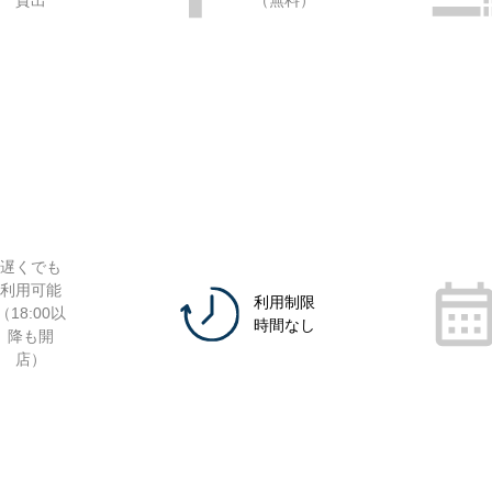
貸出
（無料）
遅くでも
利用可能
利用制限
（18:00以
時間なし
降も開
店）