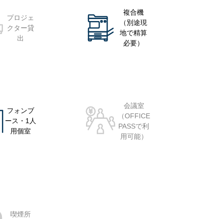
複合機
プロジェ
（別途現
クター貸
地で精算
出
必要）
会議室
フォンブ
（OFFICE
ース・1人
PASSで利
用個室
用可能）
喫煙所