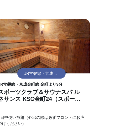
JR常磐線・京成金
町線 金町
JR常磐線・京成金町線 金町より9分
スポーツクラブ＆サウナスパ ル
ネサンス KSC金町24（スポーツ
クラブ）
1日中使い放題（外出の際は必ずフロントにお声
掛けください）