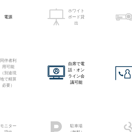
ホワイト
電源
ボード貸
出
同伴者利
自席で電
用可能
話・オン
（別途現
ライン会
地で精算
議可能
必要）
モニター
駐車場