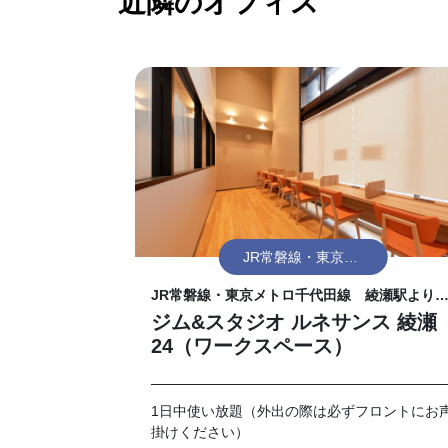
近隣のオフィス
JR常磐線・東京メ
トロ千代田線 綾
JR常磐線・東京メトロ千代田線 綾瀬駅より1
瀬駅
分
ジム&スタジオ ルネサンス 綾瀬
24（ワークスペース）
1日中使い放題（外出の際は必ずフロントにお
掛けください）