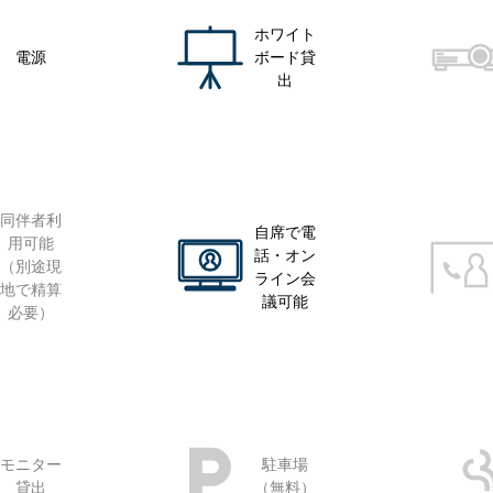
ホワイト
電源
ボード貸
出
同伴者利
自席で電
用可能
話・オン
（別途現
ライン会
地で精算
議可能
必要）
モニター
駐車場
貸出
（無料）