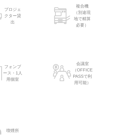
複合機
プロジェ
（別途現
クター貸
地で精算
出
必要）
会議室
フォンブ
（OFFICE
ース・1人
PASSで利
用個室
用可能）
喫煙所