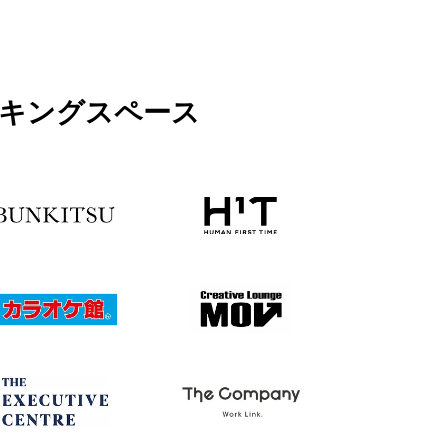
予約の時間が過ぎてご来店がない場合はキャン
セルとさせて頂きます。19時以降のご利用に関
しては別途延長料金が加算となります。延長料
金につきましては各店舗フロントにてお伺いお
願い致します。
ワーキングスペース