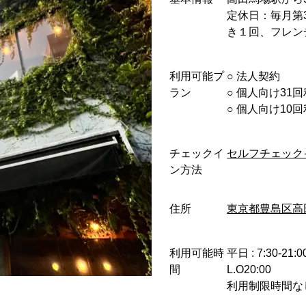
定休日：毎月第
き１回、フレン
利用可能プ
○︎ 法人契約
ラン
○︎ 個人向け31
○︎ 個人向け1
チェックイ
セルフチェック
ン方法
住所
東京都豊島区高
利用可能時
平日 : 7:30-21:
間
L.O20:00
利用制限時間な