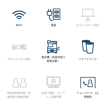
Wi-Fi
電源
ホワイトボード貸出
複合機（別途現地で
プロジェクター貸出
フリードリンク
精算必要）
同伴者利用可能（別
自席で電話・オンラ
フォンブース・1人
途現地で精算必要）
イン会議可能
用個室