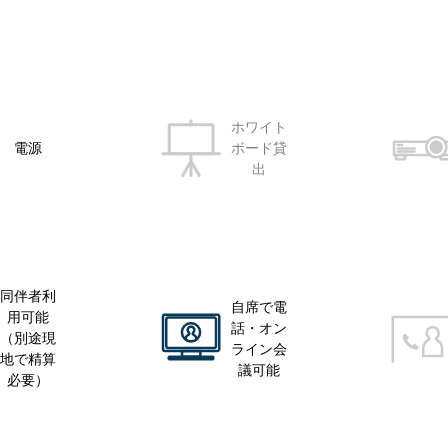
ホワイト
電源
ボード貸
出
同伴者利
自席で電
用可能
話・オン
（別途現
ライン会
地で精算
議可能
必要）