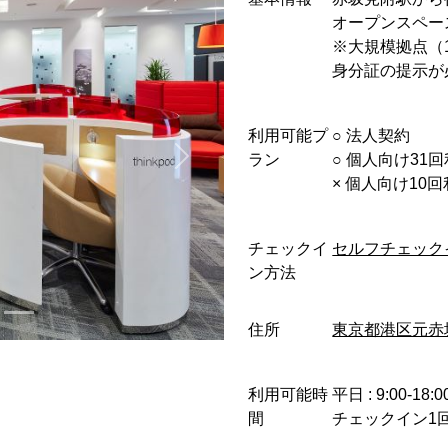
オープンスペー
※大規模拠点（
身分証の提示が
利用可能プ
○︎ 法人契約
ラン
○︎ 個人向け31
× 個人向け10
チェックイ
セルフチェック
ン方法
住所
東京都港区元赤坂1
利用可能時
平日 : 9:00-18:0
間
チェックイン1