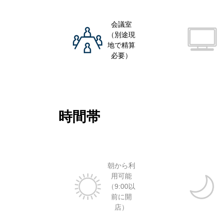
会議室
（別途現
地で精算
必要）
時間帯
朝から利
用可能
（9:00以
前に開
店）