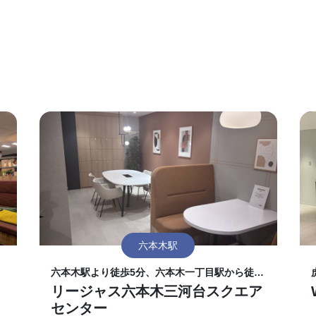
六本木駅
六本木駅より徒歩5分、六本木一丁目駅から徒歩
5分
リージャス六本木三河台スクエア
センター