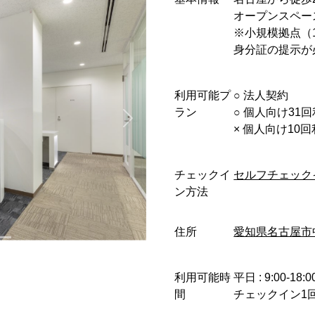
オープンスペー
※小規模拠点（
身分証の提示が
利用可能プ
○︎ 法人契約
ラン
○︎ 個人向け31
× 個人向け10
チェックイ
セルフチェック
ン方法
住所
愛知県名古屋市中
利用可能時
平日 : 9:00-18:0
間
チェックイン1