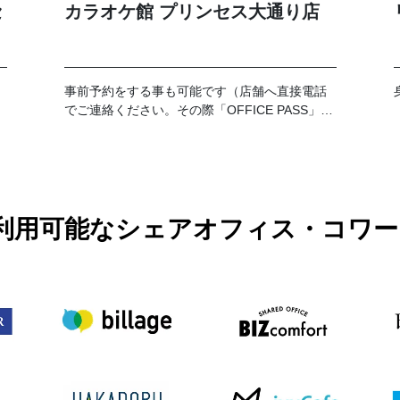
セ
カラオケ館 プリンセス大通り店
事前予約をする事も可能です（店舗へ直接電話
でご連絡ください。その際「OFFICE PASS」事
前予約でのご利用とお伝えください）。 なお、
予約の時間が過ぎてご来店がない場合はキャン
セルとさせて頂きます。19時以降のご利用に関
しては別途延長料金が加算となります。延長料
金につきましては各店舗フロントにてお伺いお
願い致します。
PASSで利用可能なシェアオフィス・コ