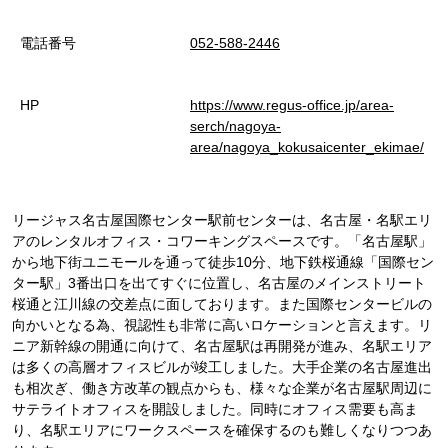
電話番号
052-588-2446
HP
https://www.regus-office.jp/area-
serch/nagoya-
area/nagoya_kokusaicenter_ekimae/
リージャス名古屋国際センター駅前センターは、名古屋・名駅エリ
アのレンタルオフィス・コワーキングスペースです。「名古屋駅」
から地下街ユニモールを通って徒歩10分、地下鉄桜通線「国際セン
ター駅」3番出口を出てすぐに位置し、名古屋のメインストリート
桜通と江川線の交差点に面しております。また国際センタービルの
向かいとなる為、視認性も非常に高いロケーションと言えます。リ
ニア新幹線の開通に向けて、名古屋駅は再開発が進み、名駅エリア
は多くの高層オフィスビルが竣工しました。大手企業の名古屋進出
も相次ぎ、働き方改革の観点からも、様々な企業が名古屋駅周辺に
サテライトオフィスを開設しました。同時にオフィス需要も高ま
り、名駅エリアにワークスペースを確保するのも難しくなりつつあ