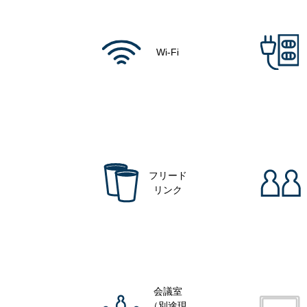
Wi-Fi
フリード
リンク
会議室
（別途現