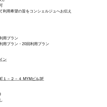
可
て利用希望の旨をコンシェルジュへお伝え
回利用プラン
0回利用プラン・20回利用プラン
イン
１－２－４ MYMビル3F
0
し