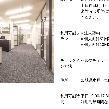
土日祝日利用不
来館時は受付に
ください。
利用可能プ
○︎ 法人契約
ラン
○︎ 個人向け31
○︎ 個人向け1
チェックイ
セルフチェック
ン方法
住所
茨城県水戸市宮町
利用可能時
平日 : 9:00-17:3
間
利用制限時間な