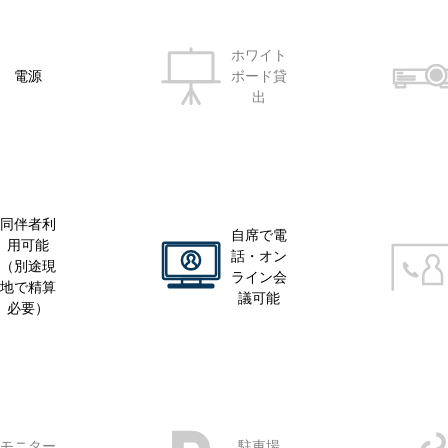
ホワイト
電源
ボード貸
出
同伴者利
自席で電
用可能
話・オン
（別途現
ライン会
地で精算
議可能
必要）
モニター
駐車場