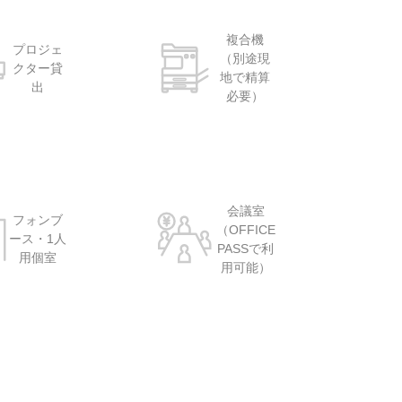
複合機
プロジェ
（別途現
クター貸
地で精算
出
必要）
会議室
フォンブ
（OFFICE
ース・1人
PASSで利
用個室
用可能）