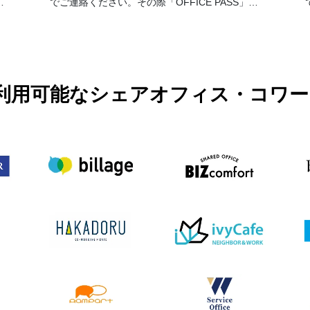
提
でご連絡ください。その際「OFFICE PASS」事
前予約でのご利用とお伝えください）。 なお、
予約の時間が過ぎてご来店がない場合はキャン
セルとさせて頂きます。19時以降のご利用に関
しては別途延長料金が加算となります。延長料
金につきましては各店舗フロントにてお伺いお
願い致します。
PASSで利用可能なシェアオフィス・コ