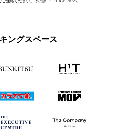
でご連絡ください。その際「OFFICE PASS」事
前予約でのご利用とお伝えください）。 なお、
予約の時間が過ぎてご来店がない場合はキャン
セルとさせて頂きます。19時以降のご利用に関
しては別途延長料金が加算となります。延長料
金につきましては各店舗フロントにてお伺いお
願い致します。
ワーキングスペース