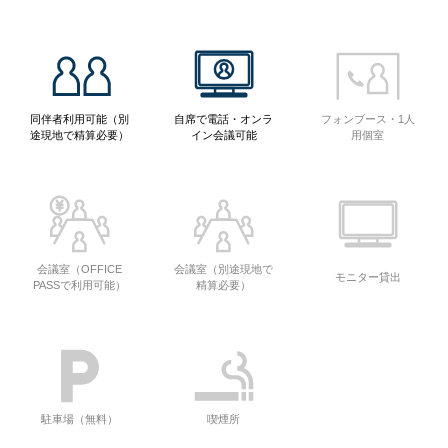
同伴者利用可能（別
自席で電話・オンラ
フォンブース・1人
途現地で精算必要）
イン会議可能
用個室
会議室（OFFICE
会議室（別途現地で
モニター貸出
PASSで利用可能）
精算必要）
駐車場（無料）
喫煙所