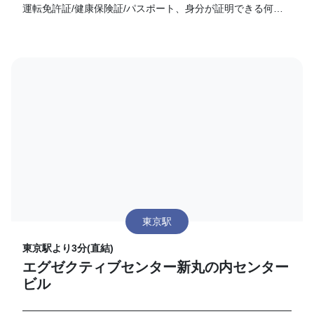
運転免許証/健康保険証/パスポート、身分が証明できる何れ
かのご提示を必須と致します。(※ご利用の状況により2回目
以降も身分証の提示をお願いする事もございますので予めご
了承下さい。) ■1日4時間まで、チェックインはお1人様、1
日1回までとなります。 ※レンタルオフィスの為、18時に扉
のオートロックがかかります。ご入居されている皆様のセキ
ュリティ面にご配慮頂き、必ず退出時間をお守り下さい。 ※
個室の鍵の貸し出しはできませんので、予めご了承下さい。
※室内のゴミの片づけにご協力をお願い致します。
東京駅
東京駅より3分(直結)
エグゼクティブセンター新丸の内センター
ビル