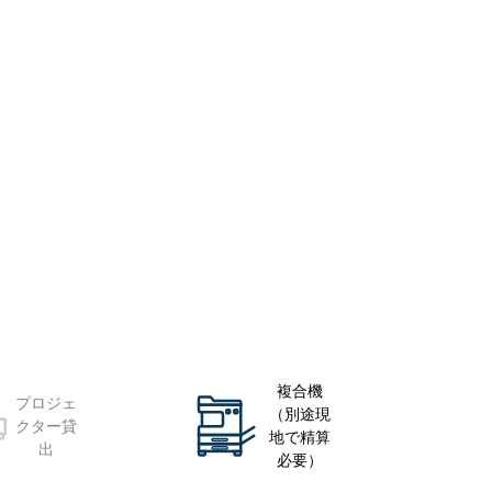
複合機
プロジェ
（別途現
クター貸
地で精算
出
必要）