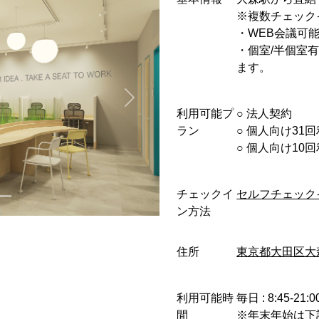
※複数チェック
・WEB会議可
・個室/半個室
ます。
利用可能プ
○︎ 法人契約
ラン
○︎ 個人向け31
○︎ 個人向け1
チェックイ
セルフチェック
ン方法
住所
東京都大田区大
利用可能時
毎日 : 8:45-21:0
間
※年末年始は下