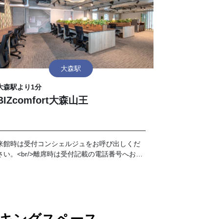
大森駅
大森駅より1分
BIZcomfort大森山王
来館時は受付コンシェルジュをお呼び出しくだ
さい。<br/>離席時は受付記載の電話番号へおか
けください。