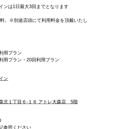
インは1日最大3回までとなります
能
有料。※別途店頭にて利用料金を頂戴いたし
回利用プラン
0回利用プラン・20回利用プラン
イン
森北１丁目６-１６ アトレ大森店 5階
0
記参照ください