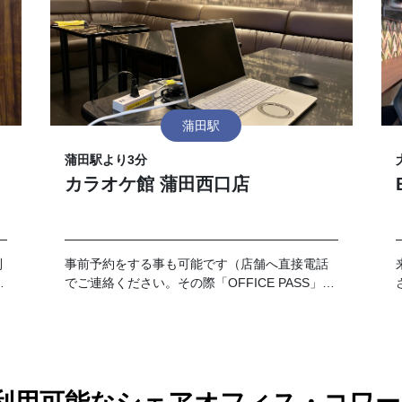
蒲田駅
蒲田駅より3分
カラオケ館 蒲田西口店
利
事前予約をする事も可能です（店舗へ直接電話
な
でご連絡ください。その際「OFFICE PASS」事
前予約でのご利用とお伝えください）。 なお、
予約の時間が過ぎてご来店がない場合はキャン
セルとさせて頂きます。19時以降のご利用に関
しては別途延長料金が加算となります。延長料
金につきましては各店舗フロントにてお伺いお
願い致します。