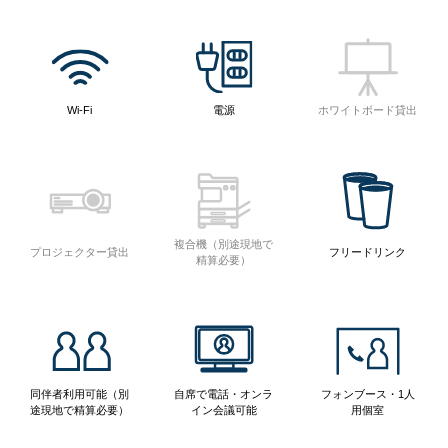
Wi-Fi
電源
ホワイトボード貸出
複合機（別途現地で
プロジェクター貸出
フリードリンク
精算必要）
同伴者利用可能（別
自席で電話・オンラ
フォンブース・1人
途現地で精算必要）
イン会議可能
用個室