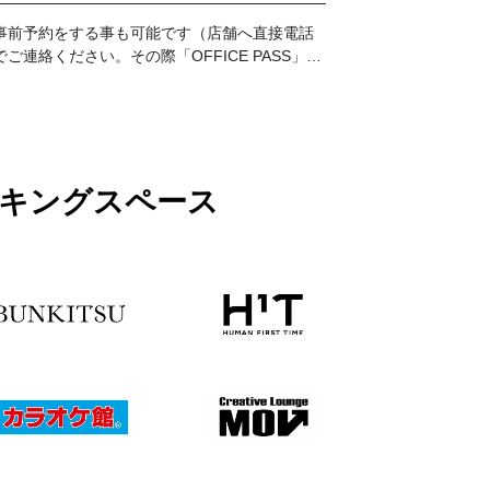
事前予約をする事も可能です（店舗へ直接電話
でご連絡ください。その際「OFFICE PASS」事
前予約でのご利用とお伝えください）。 なお、
予約の時間が過ぎてご来店がない場合はキャン
セルとさせて頂きます。19時以降のご利用に関
しては別途延長料金が加算となります。延長料
金につきましては各店舗フロントにてお伺いお
願い致します。
ワーキングスペース