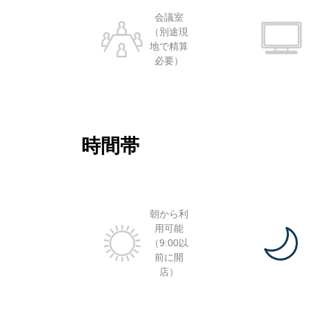
会議室
（別途現
地で精算
必要）
時間帯
朝から利
用可能
（9:00以
前に開
店）