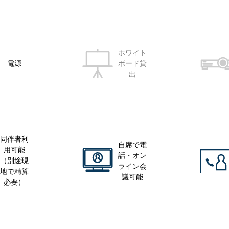
ホワイト
電源
ボード貸
出
同伴者利
自席で電
用可能
話・オン
（別途現
ライン会
地で精算
議可能
必要）