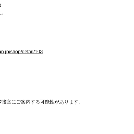
0
し
an.jp/shop/detail/103
隣接室にご案内する可能性があります。