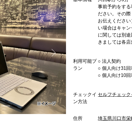
事前予約をする
ださい。その際「
お伝えください
い場合はキャン
に関しては別途
きましては各店
利用可能プ
○︎ 法人契約
ラン
○︎ 個人向け31
○︎ 個人向け1
チェックイ
セルフチェック
ン方法
住所
埼玉県川口市栄