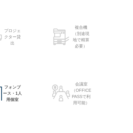
複合機
プロジェ
（別途現
クター貸
地で精算
出
必要）
会議室
フォンブ
（OFFICE
ース・1人
PASSで利
用個室
用可能）