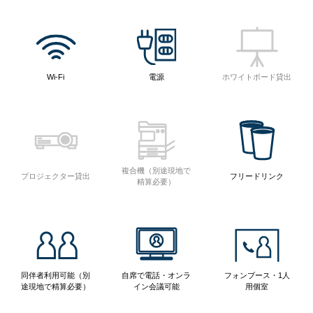
Wi-Fi
電源
ホワイトボード貸出
複合機（別途現地で
プロジェクター貸出
フリードリンク
精算必要）
同伴者利用可能（別
自席で電話・オンラ
フォンブース・1人
途現地で精算必要）
イン会議可能
用個室