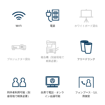
Wi-Fi
電源
ホワイトボード貸出
複合機（別途現地で
プロジェクター貸出
フリードリンク
精算必要）
同伴者利用可能（別
自席で電話・オンラ
フォンブース・1人
途現地で精算必要）
イン会議可能
用個室